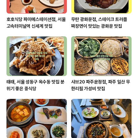
호호식당 파미에스테이션점, 서울
무탄 광화문점, 스테이크 트러플
고속터미널역 신세계 맛집
짜장면이 맛있는 광화문 맛집
태태, 서울 성동구 옥수동 맛집 분
샤브20 파주운정점, 파주 일산 무
위기 좋은 중식당
한리필 가성비 맛집