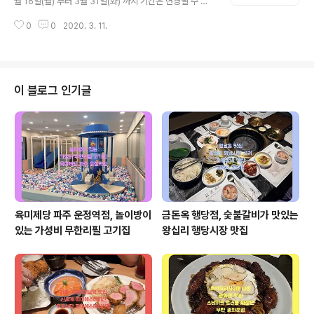
월 16일(월) 부터 3월 31일(화) 까지 기간은 변경될 수 있
원 접수) 대기 환자가 많을 경우 내원접수 하시면 똑닥앱접
습니다 -연세키즈소아청소년과-
수 가장 뒤로 접수됩니다. 가능한 똑닥앱접수를 이용해서
0
0
2020. 3. 11.
내원해주세요 ^^ 일 월 화 수 목 금 토 진료의 매일 최성..
이 블로그 인기글
육미제당 파주 운정역점, 놀이방이
금돈옥 행당점, 숯불갈비가 맛있는
있는 가성비 무한리필 고기집
왕십리 행당시장 맛집