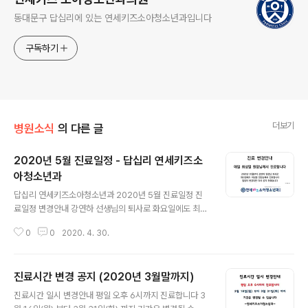
동대문구 답십리에 있는 연세키즈소아청소년과입니다
구독하기
더보기
병원소식
의 다른 글
2020년 5월 진료일정 - 답십리 연세키즈소
아청소년과
글 내용
답십리 연세키즈소아청소년과 2020년 5월 진료일정 진
료일정 변경안내 강연하 선생님의 퇴사로 화요일에도 최성
열 원장님께서 진료합니다. 당분간 매일 최성열 원장님께
0
0
2020. 4. 30.
서 진료합니다. 갑작스런 휴진일 있을 수 있어 똑닥확인 후
내원 부탁드립니다. 5월 1일 근로자의 날에는 정상 평일진
료입니다. 9:00 ~ 19:00, 점심시간 13:00 ~ 14:00. 5월
진료시간 변경 공지 (2020년 3월말까지)
5일 어린이날은 공휴일 진료입니다. 10:00 ~ 14:00, 점
글 내용
심시간 없음. 똑닥 앱 접수, 내원접수: 일반진료, 접종 똑닥
진료시간 일시 변경안내 평일 오후 6시까지 진료합니다 3
앱 예약: 접종, 영유아검진 (일반진료는 똑닥 앱 접수나 내