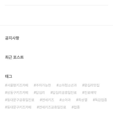
[자료: 질병관리본부, 공공누리] 위의 그래프에서 서
필요합니다. 특히 6세 이하의 소아와 65세 이상의
울지역을 보면 대부분이 HRV(Human
노인의 경우 독감접종은 꼭 해야합니다. 독감접종은..
rhinovirus, 주황색)로 콧물을 주로 일으키는 바이
러스입니다. 몇몇지역에서 HRSV(human
respiratory syncytial virus, 초록색)를 볼 수 있
는데 겨울에 유행하며 영유아에게서 심한 호흡기증
상을 일으키기 때문에 조심해야 합니다. 앞으로 더 많
공지사항
아질 것으로 보입니다. 아직 독감바이러스(IFV,
influenza virus)는 보이지 않지만 조만간 유행할
것으로 생각되니 독감접종을 아직하지..
최근 포스트
태그
서울형키즈카페
주차가능한
소아청소년과
왕십리맛집
성동구키즈카페
답십리
답십리공휴일진료
진료예약
동대문구공휴일진료
연세키즈
소아과
최성열
독감접종
동대문구키즈카페
연세키즈공휴일진료
접종