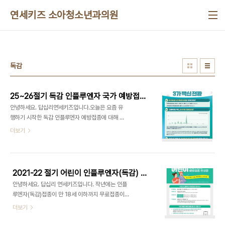
본문 바로가기
연세키즈 소아청소년과의원
독감
25~26절기 독감 인플루엔자 국가 예방접종 무료접종, 접종기간
안녕하세요. 답십리연세키즈입니다.오늘은 요즘 유
행하기 시작한 독감 인플루엔자 예방접종에 대해 안
내드리는 글을 적어봅니다. 독감 인플루엔자 국가예
더보기
방접종 3가 백신과 4가 백신의 차이많은 분들이 궁
금해하실 내용인데요~ 예방접종도우미 사이트에서
내용을 가져와 보았습니다~3가 백신과 4가 백신의
차이는?▶ 3가 백신은 바이러스A형(H1N1), A형
2021-22 절기 어린이 인플루엔자(독감) 무료접종
(H3N2), B형(Victoria)이 포함되어 있고, 4가에
안녕하세요. 답십리 연세키즈입니다. 작년에는 인플
는 3가 백신에 바이러스B형(Yamagata)이 추가되
루엔자(독감)접종이 만 18세 이하까지 무료접종이였
어 4가 백신이라고 합니다.인플루엔자 백신이 왜 3
지만 올해는 만 13세 이하에서 무료접종이 가능합니
더보기
가로 전환되는지? ▶ 국내뿐 아니라 전세계적으로 B
다. 정확히는 생일이 중요합니다. 2008년 1월 1일
형 Yamagata 바이러스가 장기간동안 미검출되었
생부터 2021년 8월 31일 생까지 무료접종 대상입