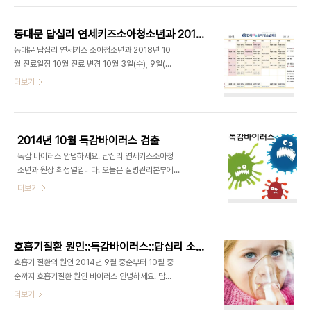
기에WHO에서는 Yamagata 균주를 제외한 3가
니다. 대부분은 한번만 접종하기 때문에 2021년 10
백신으로의 전환을 권고하게 되었습니다.(미국의 경
월 12일(변경됨) -> 14일 이후로 내원하면 무료접
우 ..
동대문 답십리 연세키즈소아청소년과 2018년 10월 진료일정
종가능합니다. 출생 후 처음으로 독감접종을 하는 경
동대문 답십리 연세키즈 소아청소년과 2018년 10
우에는 두 번 접종을 하는데 이런 경우에는 2021년
월 진료일정 10월 진료 변경 10월 3일(수), 9일(화)
9월 14일 이후로 1차 무료접종을 하고 한달 후 2차
일은 공휴일 진료입니다. (오전10시 진료시작) 9월
더보기
를 접종합니다. 아래 포스터를 참고해주세요~~~
24일(수) 강연하 원장님 휴진입니다. 예약은 똑닥으
로 하셔야합니다. 똑닥 당일 진료접수를 많이 이용해
주세요. 진료시간 일요일 월요일 화요일 수요일 목요
일 금요일 토요일 1진료실 최성열 최성열 최성열 최
2014년 10월 독감바이러스 검출
성열 최성열 최성열 2진료실 강연하 강연하 강연하
독감 바이러스 안녕하세요. 답십리 연세키즈소아청
강연하 평일 : 오전 9시 ~ 오후 7시 (오후 1시 ~ 2시
소년과 원장 최성열입니다. 오늘은 질병관리본부에
점심) 토요일 : 오전 9시 ~ 오후 4시 (오후 1시 ~ 2
서 시행한 2014년 10월 26일 ~ 11월 01일 호흡기
더보기
시 점심) 일요일, 공휴일 : 오전 10시 ~ 오후 2시 (점
바이러스 검사에서 독감바이러스가 검출되어 글을
심시간 없음) 영유아 검진은 꼭 전화로 예약해주세
작성하려 합니다. 독감바이러스는 갑작스런 고열, 근
요. 접수마감은 병원상황에 따라 진료마감 2시간 전
육통, 두통, 인후통, 오한, 구토와 같은 증상을 보입니
일 수 있습니..
다. 독감은 전염성이 강하며, 폐나 심장질환을 가지고
호흡기질환 원인::독감바이러스::답십리 소아과
있는 사람이나 소아, 노인에게서 치명적일 수 있습니
호흡기 질환의 원인 2014년 9월 중순부터 10월 중
다. [질병관리본부 자료] 올해는 다른 해와 달리 독감
순까지 호흡기질환 원인 바이러스 안녕하세요. 답십
이 늦게 유행하고 있으며 제주에서 처음으로 발견되
리 연세키즈소아청소년과 입니다. 10월 22일이 되
더보기
었습니다. 앞으로 전국에서 발생할 것으로 생각됨니
었지만 아직 독감바이러스는 나오지 않고 있습니다.
다. 아직까지 독감 접종을 하지 않은 경우 독감접종이