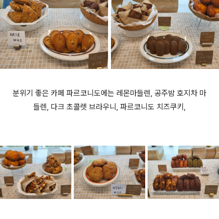
분위기 좋은 카페 파르코니도에는 레몬마들렌, 공주밤 호지차 마
들렌, 다크 초콜렛 브라우니, 파르코니도 치즈쿠키,