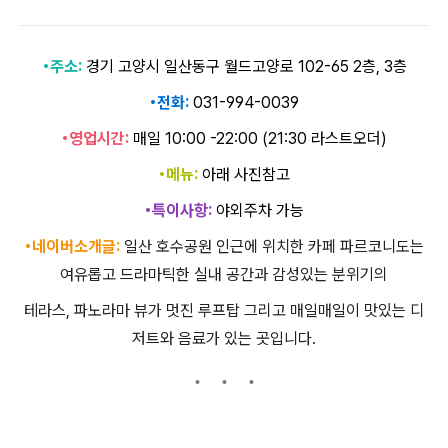
•주소:
경기 고양시 일산동구 월드고양로 102-65 2층, 3층
•전화:
031-994-0039
•영업시간:
매일 10:00 -22:00 (21:30 라스트오더)
•메뉴:
아래 사진참고
•특이사항:
야외주차 가능
•네이버소개글:
일산 호수공원 인근에 위치한 카페 파르코니도는
여유롭고 드라마틱한 실내 공간과 감성있는 분위기의
테라스, 파노라마 뷰가 멋진 루프탑 그리고 매일매일이 맛있는 디
저트와 음료가 있는 곳입니다.