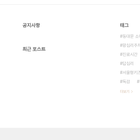
공지사항
태그
동대문 소
왕십리주
최근 포스트
진료시간
답십리
서울형키
독감
더보기