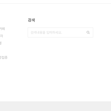
검색
카페
자
열
방접종