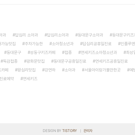
아과
답십리 소아과
답십리소아과
동대문구소아과
동대문구키즈
차가능맛집
주차가능한
소아청소년과
답십리공휴일진료
인플루엔
동대문구
성동구키즈카페
접종
연세키즈소아청소년과
최성
독감접종
광화문맛집
동대문구공휴일진료
연세키즈공휴일진료
즈카페
왕십리맛집
강연하
소아과
서울아이랑가볼만한곳
예
진료예약
연세키즈
DESIGN BY
TISTORY
관리자