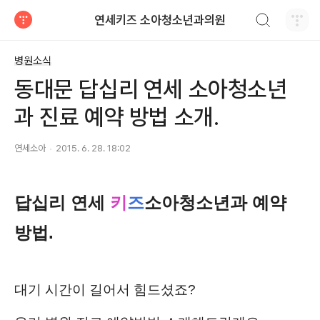
검색하기
연세키즈 소아청소년과의원
티스토리
병원소식
동대문 답십리 연세 소아청소년
과 진료 예약 방법 소개.
연세소아
2015. 6. 28. 18:02
답십리 연세
키
즈
소아청소년과 예약
방법.
대기 시간이 길어서 힘드셨죠?