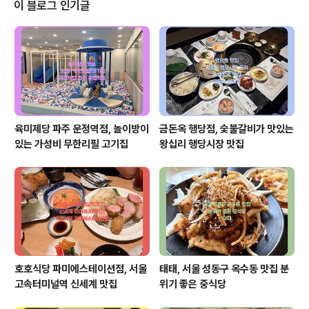
> 신답육교교차로 할리스 커피를 지나 우회전 -> 동대문
이 블로그 인기글
어린이집 지나 바로 옆 래미안위브 301동 상가 1층 자동차
: 아래 지도 화살표 참고. 래미안위브 아파트 내부로 진입
후 301동 상가 주차장에 주차.
육미제당 파주 운정역점, 놀이방이
금돈옥 행당점, 숯불갈비가 맛있는
있는 가성비 무한리필 고기집
왕십리 행당시장 맛집
호호식당 파미에스테이션점, 서울
태태, 서울 성동구 옥수동 맛집 분
고속터미널역 신세계 맛집
위기 좋은 중식당