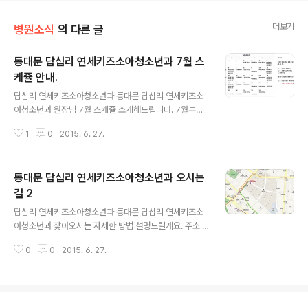
더보기
병원소식
의 다른 글
동대문 답십리 연세키즈소아청소년과 7월 스
케쥴 안내.
글 내용
답십리 연세키즈소아청소년과 동대문 답십리 연세키즈소
아청소년과 원장님 7월 스케쥴 소개해드립니다. 7월부터
우리 병원에 좋은 소식이 있어요!! 박현빈 원장님께서 월요
1
0
2015. 6. 27.
일, 목요일, 토요일 함께 진료 해주십니다. 최성열 원장님께
서는 동일하게 목요일 제외 늘 병원에서 우리 친구들을 기
다리실 거에요~ 따라서 월요일, 토요일에는 두 원장님께서
동대문 답십리 연세키즈소아청소년과 오시는
함께 해주시니, 좀 더 빠르게 진료 받으실 수 있으십니다.
참고로, 7월 23일~28일 까지 최성열 원장님께서 부재이
길 2
글 내용
십니다. 영유아 검진을 받으시려면 월요일, 토요일 박현빈
답십리 연세키즈소아청소년과 동대문 답십리 연세키즈소
원장님을 찾아주세요. (영유아 검진은 전화로 미리 예약을
아청소년과 찾아오시는 자세한 방법 설명드릴게요. 주소 :
꼭 해주셔야합니다!!)
서울시 동대문구 답십리로 130. 301동 1층 지층상가 (래
0
0
2015. 6. 27.
미안 위브 아파트) 연세 소아청소년과 버스 : 동대문 어린이
집(06-203) - 121(간선), 2015(지선), 2112(지선) 동대
문 어린이집(06-202) - 121(간선), 1227(지선), 2112
(지선) 지하철 : 5호선 답십리역 1번 출구로 나와서 직진 -