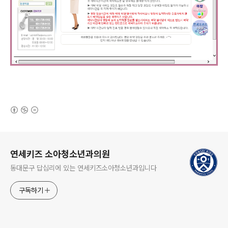
(새창열림)
로그 정보
연세키즈 소아청소년과의원
동대문구 답십리에 있는 연세키즈소아청소년과입니다
구독하기