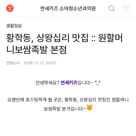
검색하기
연세키즈 소아청소년과의원
티스토리
생활정보
황학동, 상왕십리 맛집 :: 원할머
니보쌈족발 본점
연세소아
2018. 11. 12. 00:07
안녕하세요?
연세키즈
입니다~ ^_^
오랜만에 포스팅하게 될 곳은, 황학동, 상왕십리 맛집인 원할머니
보쌈족발 본가입니다~