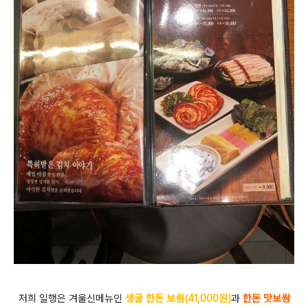
저희 일행은 겨울신메뉴인
생굴 한돈 보쌈(41,000원)
과
한돈 맛보쌈