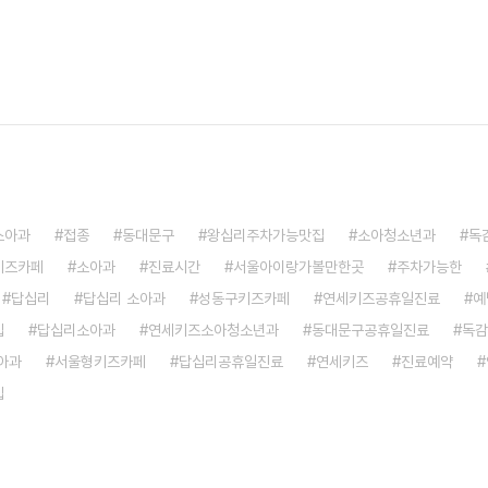
소아과
접종
동대문구
왕십리주차가능맛집
소아청소년과
독
키즈카페
소아과
진료시간
서울아이랑가볼만한곳
주차가능한
답십리
답십리 소아과
성동구키즈카페
연세키즈공휴일진료
예
집
답십리소아과
연세키즈소아청소년과
동대문구공휴일진료
독감
아과
서울형키즈카페
답십리공휴일진료
연세키즈
진료예약
집