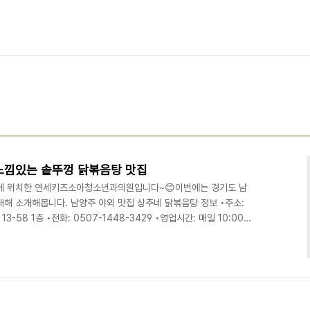
느낌있는 솥뚜껑 닭볶음탕 맛집
에 위치한 연세키즈소아청소년과의원입니다~😊이번에는 경기도 남
해 소개해봅니다. 남양주 야외 맛집 상추네 닭볶음탕 정보 •주소:
58 1층 •전화: 0507-1448-3429 •영업시간: 매일 10:00 -
: 아래 사진참고 애견동반 가능한 상추네 닭볶음탕 후기경기도 남양주 와
구에 있는 건물은 카페로 이용중이고, 저희가 식사한 곳은 그 옆쪽
다.식당 앞에 주차를 하고 안으로 들어가보았습니다. 간판은 따로 없
네요 ^^식당 옆쪽에는 닭볶음탕을 위한 장작..