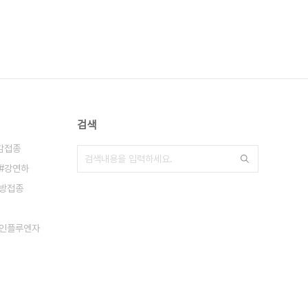
검색
감접종
강연하
방접종
인플루엔자