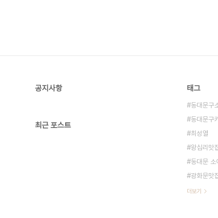
공지사항
태그
동대문구
동대문구
최근 포스트
최성열
왕십리맛
동대문 소
광화문맛
더보기