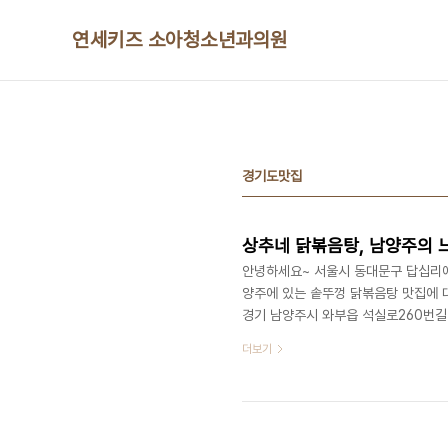
본문 바로가기
연세키즈 소아청소년과의원
경기도맛집
상추네 닭볶음탕, 남양주의 
안녕하세요~ 서울시 동대문구 답십리
양주에 있는 솥뚜껑 닭볶음탕 맛집에 대
경기 남양주시 와부읍 석실로260번길 13-
21:00 (20:00 라스트오더)•메뉴
더보기
부읍에 있는 상추네 닭볶음탕입니다~입
에 마련된 곳에 있는 야외식당이었습니
지만, 솥뚜껑 닭볶음탕이라고 쓰여져 있