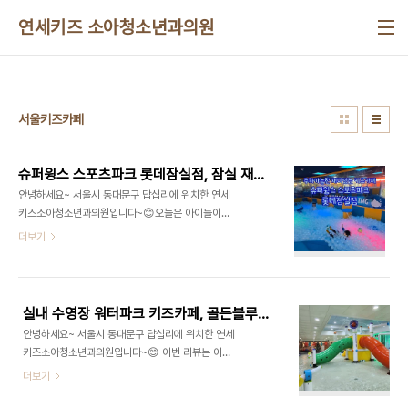
본문 바로가기
연세키즈 소아청소년과의원
서울키즈카페
슈퍼윙스 스포츠파크 롯데잠실점, 잠실 재미있는 키즈카페
안녕하세요~ 서울시 동대문구 답십리에 위치한 연세
키즈소아청소년과의원입니다~😊오늘은 아이들이
좋아하는 장소인 슈퍼윙스 키즈카페에 대해 소개해
더보기
봅니다. 잠실 롯데 키즈카페 슈퍼윙스 스포츠파크 롯
데잠실점 정보•주소: 서울 송파구 올림픽로 240 롯
데마트 제타플렉스점 5층•전화: 02-2143-
1658•영업시간: 월 - 토요일 10:00 - 20:00 (격
실내 수영장 워터파크 키즈카페, 골든블루키즈빌리지
주 일요일 정기휴무)•지하철: 2호선, 8호선 잠실역
안녕하세요~ 서울시 동대문구 답십리에 위치한 연세
4번 출구 도보 345m •주차: 롯데마트나 롯데월드
키즈소아청소년과의원입니다~😊 이번 리뷰는 이색
어드벤처에 주차하면 구매금액에 따라 무료 주차 일
키즈카페인 골든블루키즈빌리지에 대해 적어봅니다.
더보기
부 지원 •홈페이지:
실내워터파크 키즈카페 골든블루키즈빌리지 소개 •
http://superwingskidscafe.com/ 주차가능한
주소: 서울 송파구 동남로 189 쌍용프라자 B2 •전