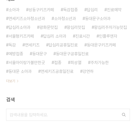
소아과
성동구키즈카페
독감접종
답십리
진료예약
연세키즈소아청소년과
소아청소년과
동대문구소아과
답십리소아과
광화문맛집
왕십리맛집
왕십리주차가능맛집
서울형키즈카페
답십리 소아과
진료시간
인플루엔자
독감
연세키즈
답십리공휴일진료
동대문구키즈카페
예방접종
동대문구
동대문구공휴일진료
서울아이랑가볼만한곳
접종
최성열
주차가능한
동대문 소아과
연세키즈공휴일진료
강연하
더보기
검색