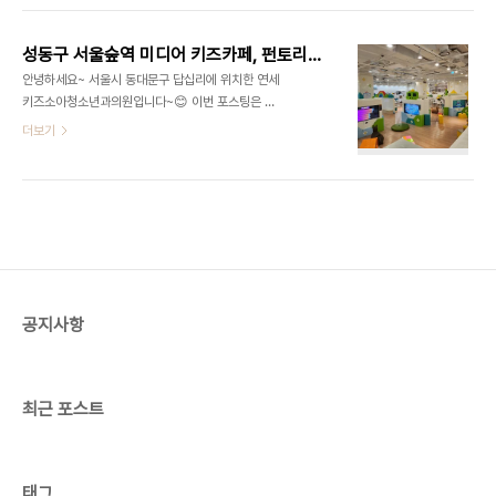
잠실역 슈퍼윙스 키즈카페 후기롤러장과 마주 보고
화: 0507-1424-1027 •영업시간: 월 - 금요일
있었던 슈퍼윙스 키즈카페입니다.주말이라 그런지
11:00 - 20:00, 토 - 일요일 10:00 -20:30 (식
사람들이 정말 많았습..
성동구 서울숲역 미디어 키즈카페, 펀토리하우스 서울숲점
사 브레이크 타임 14:20 - 15:50) •지하철: 5호선
안녕하세요~ 서울시 동대문구 답십리에 위치한 연세
개롱역 4번 출구 585m •요금: 아래 사진참고 •홈
키즈소아청소년과의원입니다~😊 이번 포스팅은 연
페이지: https://www.goldenbluekids.com/
세키즈소아과와 인접한 구인 성동구에 있는 펀토리
더보기
골든블루 키즈빌리지 골든블루, 키즈빌리지, 어트랙
하우스 키즈카페에 대해 소개해볼까 합니다. 성동구
션 www.goldenbluekids.com 서울 키즈카페
서울숲 성수 키즈카페 펀토리하우스 서울숲 메가박
골든블루키즈빌리지 후기 골든블루키즈빌리지는 아
스점 소개 •주소: 서울 성동구 왕십리로 50 성수메
파트 단..
가박스 지하 1층 •전화: 0507-1383-0232 •영
업시간: 월 - 일요일 11:00 - 19:00 (설날, 추석 당
일만 휴무) •지하철: 수인분당선 서울숲역 2번 출구
도보 153m •요금: 아래 사진참고 •인스타그램:
https://www.instagram.com/funtoryhouse
공지사항
미디어 키즈카페 펀토리하우스 후기 성동구의 펀토
리하우스 키즈카페는 서울숲역 역세권에 위치해있
고, 새로 지은 메가박스 건물에 있어..
최근 포스트
태그