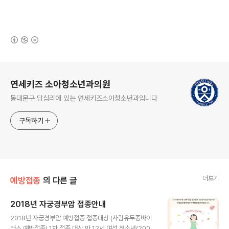
(새창열림)
로그 정보
연세키즈 소아청소년과의원
동대문구 답십리에 있는 연세키즈소아청소년과입니다
구독하기
더보기
예방접종
의 다른 글
2018년 자궁경부암 접종안내
글 내용
2018년 자궁경부암 예방접종 접종대상 (사람유두종바이
러스 예방접종) 1차 접종 대상 만 12세 여성 청소년(2005.