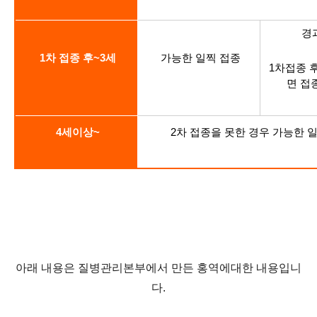
경
1
차 접종 후
~3
세
가능한 일찍 접종
1
차접종 
면 접
4
세이상
~
2
차 접종을 못한 경우 가능한 
아래 내용은 질병관리본부에서 만든 홍역에대한 내용입니
다.