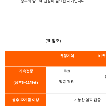
정부의 발표에 관심이 필요한 시기입니다
.
(표 참조)
유행지역
비유
가속접종
무료
접종 필요
(
생후
6~11
개월
)
생후
12
개월 이상
가능한 일찍 접종