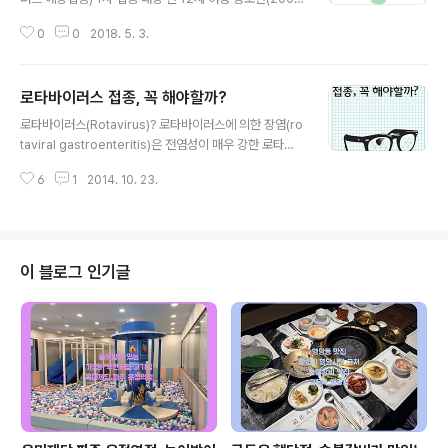
1.1.~2006.12.31. 출생) 2차 접종 대상 2003년생은 201
0
0
2018. 5. 3.
6.12.31.까지 1차접종 완료 2004년생은 2017.12.31.까
지 1차접종 완료 2005년생은 2018.12.31.까지 1차접종
완료 ▶ 1차 접종 완료자는 접종일로부터 24개원 하루 전
로타바이러스 접종, 꼭 해야할까?
까지 2차 접종 무료 ▶ 단 무료접종 시행 이전(2016년 6
글 내용
월 20일) 이전 1차 접종한 경우 2003년생 2018.6.30.
로타바이러스(Rotavirus)? 로타바이러스에 의한 장염(ro
까지. 2004년생, 2005년생 2018.12.31.까지 2006년
taviral gastroenteritis)은 전염성이 매우 강한 로타바
생 2019.12.31.까지 무료 청소년에서 예방접종 후(자궁경
이러스의 감염으로 발생하는데 영유아 소아들에게서 설사
부암 이외에도) 접종시 긴장이나 통증으로 일시적인 실신
6
1
2014. 10. 23.
를 일으키는 가장 흔한 질환 으로 다른 병원균에 의한 장염
이 있을 수 있으..
과는 달리 발열, 구토, 설사 및 탈수 증상 등에서 보다 더 심
각한 임상 양상을 나타내는 것이 특징 생후 3개월에서 24
개월 사이의 영아들에게 가장 많이 발생 안녕하세요. 답십
리 연세키즈소아청소년과 원장 최성열입니다. ^^ 2014년
이 블로그 인기글
5월부터 폐구균접종이 무료가 되면서 아기 접종에서 로타
바이러스 접종이 가장 비싼 접종이 되었습니다. 간간히 부
모님께서 로타바이러스 접종이 꼭 필요한지 물어보시는 경
우가 있어 간단히 설명해 드리겠습니다. 로타바이러스 접
종, 꼭 해야할까?..