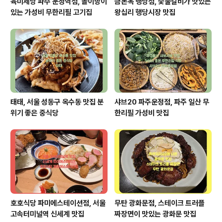
육미제당 파주 운정역점, 놀이방이
금돈옥 행당점, 숯불갈비가 맛있는
있는 가성비 무한리필 고기집
왕십리 행당시장 맛집
태태, 서울 성동구 옥수동 맛집 분
샤브20 파주운정점, 파주 일산 무
위기 좋은 중식당
한리필 가성비 맛집
호호식당 파미에스테이션점, 서울
무탄 광화문점, 스테이크 트러플
고속터미널역 신세계 맛집
짜장면이 맛있는 광화문 맛집